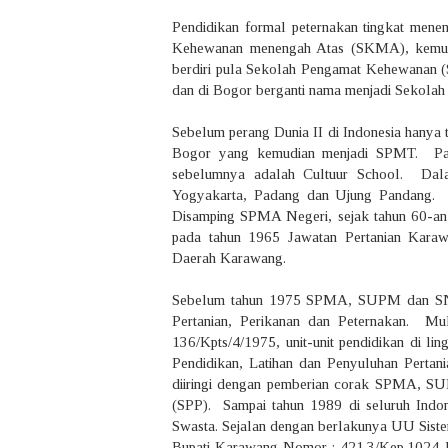
Pendidikan formal peternakan tingkat men
Kehewanan menengah Atas (SKMA), kemud
berdiri pula Sekolah Pengamat Kehewanan 
dan di Bogor berganti nama menjadi Sekol
Sebelum perang Dunia II di Indonesia hanya
Bogor yang kemudian menjadi SPMT. Pa
sebelumnya adalah Cultuur School. Dal
Yogyakarta, Padang dan Ujung Pandang. 
Disamping SPMA Negeri, sejak tahun 60-an
pada tahun 1965 Jawatan Pertanian Kara
Daerah Karawang.
Sebelum tahun 1975 SPMA, SUPM dan SNA
Pertanian, Perikanan dan Peternakan. Mu
136/Kpts/4/1975, unit-unit pendidikan di l
Pendidikan, Latihan dan Penyuluhan Pertani
diiringi dengan pemberian corak SPMA, 
(SPP). Sampai tahun 1989 di seluruh Indo
Swasta. Sejalan dengan berlakunya UU Sist
Bupati Karawang Nomor : 421.3/Kep.1024