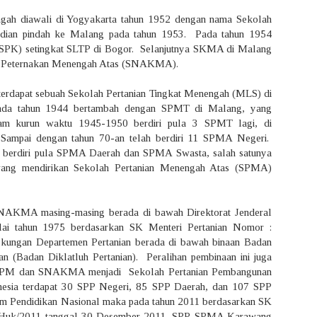
engah diawali di Yogyakarta tahun 1952 dengan nama Sekolah
ian pindah ke Malang pada tahun 1953. Pada tahun 1954
(SPK) setingkat SLTP di Bogor. Selanjutnya SKMA di Malang
ah Peternakan Menengah Atas (SNAKMA).
 terdapat sebuah Sekolah Pertanian Tingkat Menengah (MLS) di
da tahun 1944 bertambah dengan SPMT di Malang, yang
am kurun waktu 1945-1950 berdiri pula 3 SPMT lagi, di
Sampai dengan tahun 70-an telah berdiri 11 SPMA Negeri.
 berdiri pula SPMA Daerah dan SPMA Swasta, salah satunya
wang mendirikan Sekolah Pertanian Menengah Atas (SPMA)
KMA masing-masing berada di bawah Direktorat Jenderal
lai tahun 1975 berdasarkan SK Menteri Pertanian Nomor :
ingkungan Departemen Pertanian berada di bawah binaan Badan
an (Badan Diklatluh Pertanian). Peralihan pembinaan ini juga
SUPM dan SNAKMA menjadi Sekolah Pertanian Pembangunan
nesia terdapat 30 SPP Negeri, 85 SPP Daerah, dan 107 SPP
em Pendidikan Nasional maka pada tahun 2011 berdasarkan SK
-Huk/2011 tanggal 30 Desember 2011, SPP-SPMA Karawang