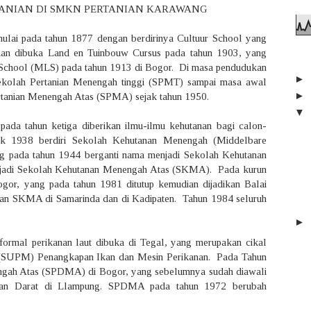
TANIAN DI SMKN PERTANIAN KARAWANG
imulai pada tahun 1877 dengan berdirinya Cultuur School yang
ian dibuka Land en Tuinbouw Cursus pada tahun 1903, yang
 School (MLS) pada tahun 1913 di Bogor. Di masa pendudukan
►
ekolah Pertanian Menengah tinggi (SPMT) sampai masa awal
►
tanian Menengah Atas (SPMA) sejak tahun 1950.
▼
da tahun ketiga diberikan ilmu-ilmu kehutanan bagi calon-
k 1938 berdiri Sekolah Kehutanan Menengah (Middelbare
 pada tahun 1944 berganti nama menjadi Sekolah Kehutanan
jadi Sekolah Kehutanan Menengah Atas (SKMA). Pada kurun
or, yang pada tahun 1981 ditutup kemudian dijadikan Balai
kan SKMA di Samarinda dan di Kadipaten. Tahun 1984 seluruh
►
ormal perikanan laut dibuka di Tegal, yang merupakan cikal
(SUPM) Penangkapan Ikan dan Mesin Perikanan. Pada Tahun
engah Atas (SPDMA) di Bogor, yang sebelumnya sudah diawali
anan Darat di Llampung. SPDMA pada tahun 1972 berubah