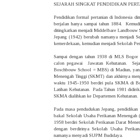
SEJARAH SINGKAT PENDIDIKAN PER
Pendidikan formal pertanian di Indonesia d
berjalan hanya sampai tahun 1884. Kemud
ditingkatkan menjadi Middelbare Landbouw
Jepang (1942) berubah namanya menjadi S
kemerdekaan, kemudian menjadi Sekolah Per
Sampai dengan tahun 1938 di MLS Bogor pa
calon pegawai Jawatan Kehutanan. Seja
Boschbouw School = MBS) di Madiun, yang
Menengah Tinggi (SKMT) dan akhirnya men
waktu 1945-1950 berdiri pula SKMA di Bog
Latihan Kehutanan. Pada Tahun 1981 didiri
SKMA dialihkan ke Departemen Kehutanan.
Pada masa pendudukan Jepang, pendidikan f
bakal Sekolah Usaha Perikanan Menengah 
1958 berdiri Sekolah Perikanan Darat Men
dengan berdirinya Sekolah Usaha Perik
namanya menyadi SUPM Budidaya.