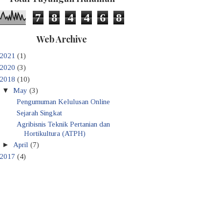
7
8
4
4
6
8
Web Archive
2021
(1)
2020
(3)
2018
(10)
▼
May
(3)
Pengumuman Kelulusan Online
Sejarah Singkat
Agribisnis Teknik Pertanian dan
Hortikultura (ATPH)
►
April
(7)
2017
(4)