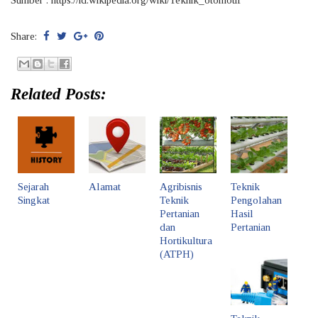
Sumber : https://id.wikipedia.org/wiki/Teknik_otomotif
Share:
Related Posts:
Sejarah
Alamat
Agribisnis
Teknik
Singkat
Teknik
Pengolahan
Pertanian
Hasil
dan
Pertanian
Hortikultura
(ATPH)