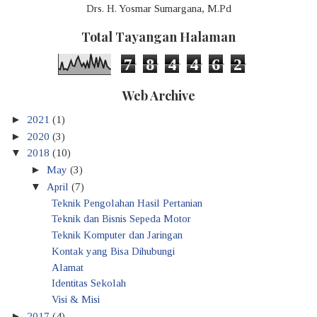
Drs. H. Yosmar Sumargana, M.Pd
Total Tayangan Halaman
7
8
4
4
6
2
Web Archive
►
2021
(1)
►
2020
(3)
▼
2018
(10)
►
May
(3)
▼
April
(7)
Teknik Pengolahan Hasil Pertanian
Teknik dan Bisnis Sepeda Motor
Teknik Komputer dan Jaringan
Kontak yang Bisa Dihubungi
Alamat
Identitas Sekolah
Visi & Misi
►
2017
(4)